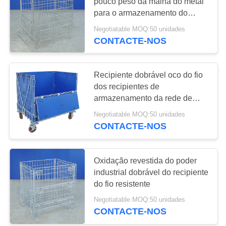
pouco peso da malha do metal
para o armazenamento do
PRIVACY
armazém
Negotiatable MOQ:50 unidades
13
POLICY
CONTACTE-NOS
Tanque de
armazenamento
Recipiente dobrável oco do fio
dos recipientes de
líquido de IBC
armazenamento da rede de
arame da placa
Negotiatable MOQ:50 unidades
CONTACTE-NOS
10
trole da gaiola do
Oxidação revestida do poder
industrial dobrável do recipiente
rolo
do fio resistente
Negotiatable MOQ:50 unidades
CONTACTE-NOS