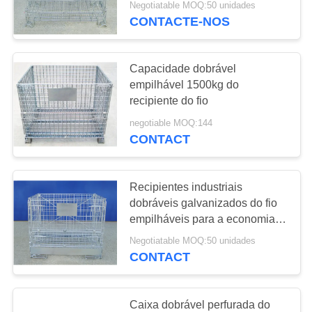
Negotiatable MOQ:50 unidades
CONTACTE-NOS
38
Caixa plástica do
Capacidade dobrável
armazenamento
empilhável 1500kg do
recipiente do fio
negotiable MOQ:144
CONTACT
13
Recipientes industriais
Pálete do
dobráveis galvanizados do fio
empilháveis para a economia
armazenamento do
do espaço
Negotiatable MOQ:50 unidades
metal
CONTACT
Caixa dobrável perfurada do