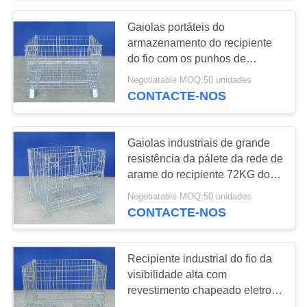
Gaiolas portáteis do
13
armazenamento do recipiente
Cremalheira do
do fio com os punhos de
travamento do auto
Negotiatable MOQ:50 unidades
shelving do
CONTACTE-NOS
armazém
Gaiolas industriais de grande
resistência da pálete da rede de
arame do recipiente 72KG do
6
fio
Negotiatable MOQ:50 unidades
Decking do fio da
CONTACTE-NOS
cremalheira da
Recipiente industrial do fio da
pálete
visibilidade alta com
revestimento chapeado eletro
zinco