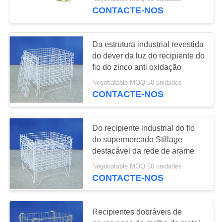
CONTROLE
CONTACTE-NOS
DA
QUALIDADE
48
Da estrutura industrial revestida
do dever da luz do recipiente do
Recipiente do
CONTACTE-
fio do zinco anti oxidação
engranzamento de
NOS
Negotiatable MOQ:50 unidades
CONTACTE-NOS
fio
PEÇA
UMAS
Do recipiente industrial do fio
do supermercado Stillage
CITAÇÕES
34
destacável da rede de arame
Pálete plástica
Negotiatable MOQ:50 unidades
MAPA
CONTACTE-NOS
industrial
DO
SITE
Recipientes dobráveis de