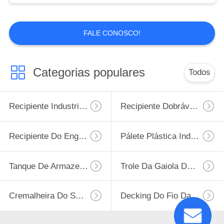
FALE CONOSCO!
Categorias populares
Todos
Recipiente Industrial Do Fio
Recipiente Dobrável Do Fio
Recipiente Do Engranzamento De Fio
Pálete Plástica Industrial
Tanque De Armazenamento Líquido De IBC
Trole Da Gaiola Do Rolo
Cremalheira Do Shelving Do Armazém
Decking Do Fio Da Cremalheira Da Pálete