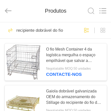
Wuhao
Industry
&
Produtos
Trade
Co.,
Ltd..
All
Rights
CASA
30
Reserved.
recipiente dobrável do fio
Recipiente industrial
PRODUTOS
do fio
O fio Mesh Container 4 da
logística mergulha o espaço
SOBRE
empilhável que salvar a
NÓS
visibilidade alta com tipo
Negotiatable MOQ:50 unidades
europeu pés
CONTACTE-NOS
15
EXCURSÃO
recipiente dobrável
DA
Gaiola dobrável galvanizada
FÁBRICA
OEM do armazenamento do
do fio
Stillage do recipiente do fio da
garrafa do Euro
Negotiatable MOQ:50 unidades