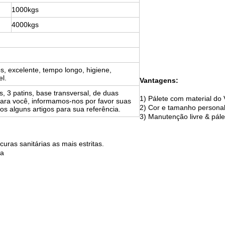
1000kgs
4000kgs
s, excelente, tempo longo, higiene,
el.
Vantagens:
s, 3 patins, base transversal, de duas
1) Pálete com material do 
 para você, informamos-nos por favor suas
2) Cor e tamanho persona
s alguns artigos para sua referência.
3) Manutenção livre & pá
uras sanitárias as mais estritas.
ca