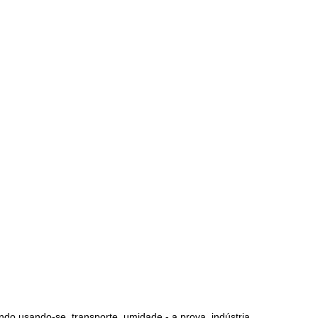
do usando-se, transporte, umidade - a prova, indústria