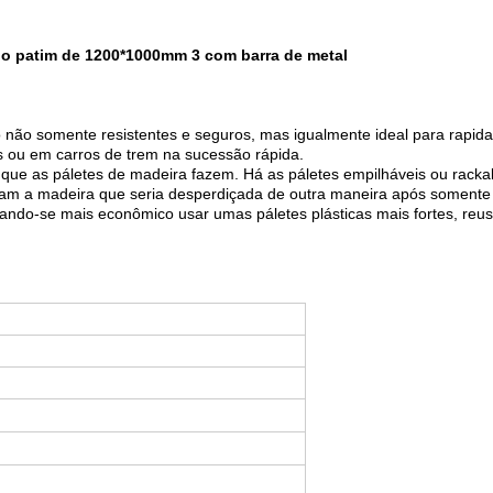
e do patim de 1200*1000mm 3 com barra de metal
ão não somente resistentes e seguros, mas igualmente ideal para rapi
 ou em carros de trem na sucessão rápida.
 que as páletes de madeira fazem. Há as páletes empilháveis ou rac
rvam a madeira que seria desperdiçada de outra maneira após somente 
ando-se mais econômico usar umas páletes plásticas mais fortes, re