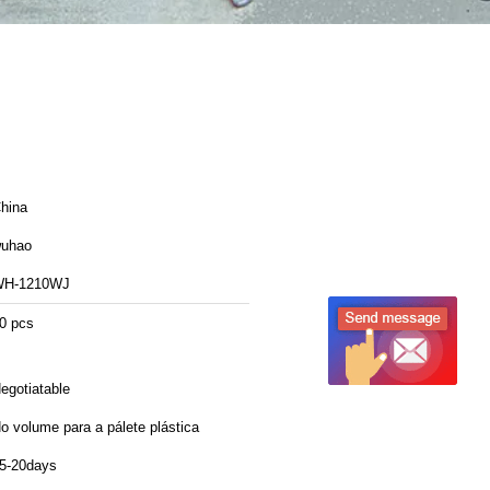
hina
uhao
H-1210WJ
0 pcs
egotiatable
o volume para a pálete plástica
5-20days