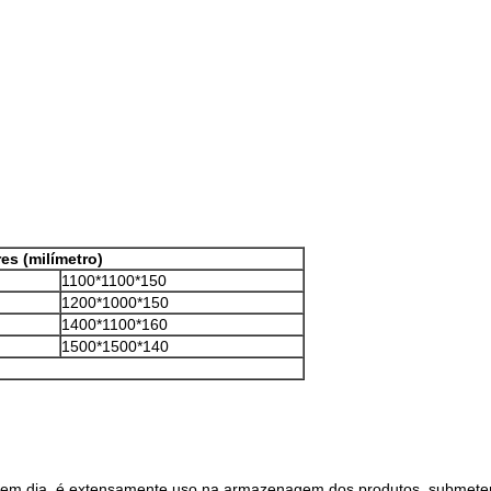
es (milímetro)
1100*1100*150
1200*1000*150
1400*1100*160
1500*1500*140
je em dia, é extensamente uso na armazenagem dos produtos, submeten