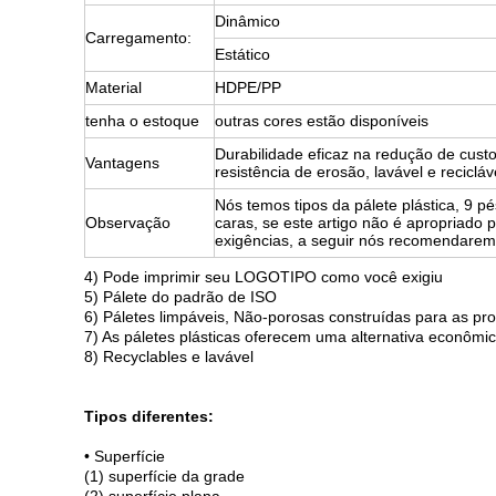
Dinâmico
Carregamento:
Estático
Material
HDPE/PP
tenha o estoque
outras cores estão disponíveis
Durabilidade eficaz na redução de custo
Vantagens
resistência de erosão, lavável e recicláv
Nós temos tipos da pálete plástica, 9 pé
Observação
caras, se este artigo não é apropriado
exigências, a seguir nós recomendaremo
4) Pode imprimir seu LOGOTIPO como você exigiu
5) Pálete do padrão de ISO
6) Páletes limpáveis, Não-porosas construídas para as proc
7) As páletes plásticas oferecem uma alternativa econômi
8) Recyclables e lavável
Tipos diferentes:
• Superfície
(1) superfície da grade