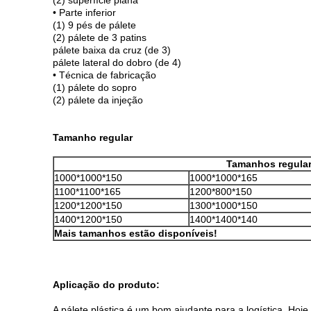
(2) superfície plana
• Parte inferior
(1) 9 pés de pálete
(2) pálete de 3 patins
pálete baixa da cruz (de 3)
pálete lateral do dobro (de 4)
• Técnica de fabricação
(1) pálete do sopro
(2) pálete da injeção
Tamanho regular
Tamanhos regular
1000*1000*150
1000*1000*165
1100*1100*165
1200*800*150
1200*1200*150
1300*1000*150
1400*1200*150
1400*1400*140
Mais tamanhos estão disponíveis!
Aplicação do produto:
A pálete plástica é um bom ajudante para a logística. Ho