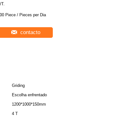
/T.
00 Piece / Pieces per Dia
contacto
Griding
Escolha enfrentado
1200*1000*150mm
4 T