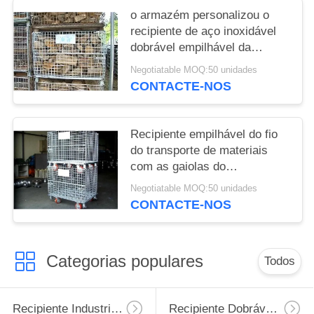
o armazém personalizou o
recipiente de aço inoxidável
dobrável empilhável da
gaiola/rede de arame
Negotiatable MOQ:50 unidades
CONTACTE-NOS
Recipiente empilhável do fio
do transporte de materiais
com as gaiolas do
armazenamento do armazém
Negotiatable MOQ:50 unidades
dos rodízios
CONTACTE-NOS
Categorias populares
Todos
Recipiente Industrial Do Fio
Recipiente Dobrável Do Fio