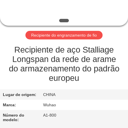
CONTROLE
DA
QUALIDADE
Recipiente do engranzamento de fio
CONTACTE-
NOS
Recipiente de aço Stalliage
Longspan da rede de arame
PEÇA
do armazenamento do padrão
UMAS
europeu
CITAÇÕES
Lugar de origem:
CHINA
MAPA
Marca:
Wuhao
DO
Número do
A1-800
modelo:
SITE